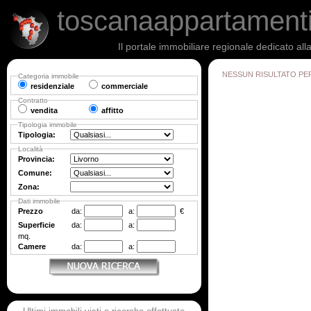
toscanaappartament
Il portale immobiliare regionale dedicato al
NESSUN RISULTATO PE
Categoria immobile
residenziale
commerciale
Contratto
vendita
affitto
Tipologia immobile
Tipologia:
Località
Provincia:
Comune:
Zona:
Dati immobile
Prezzo
da:
a:
€
Superficie
da:
a:
mq.
Camere
da:
a: