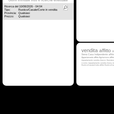
Ultimi immobili visti e ricerche effettuate
Ricerca del 10/08/2026 - 04:04
Tipo:
Rustico/Casale/Corte in vendita
Provincia:
Qualsiasi
Prezzo:
Qualsiasi
vendita
affitto
v
Siena
Casa Indipendente affit
Appartamento affitto
Agriturismo affitt
Appartamento vendita Arezzo
Residen
Livorno
Appartamento vendita Siena
A
Rustico/Casale/Corte affitto
Rustico/Ca