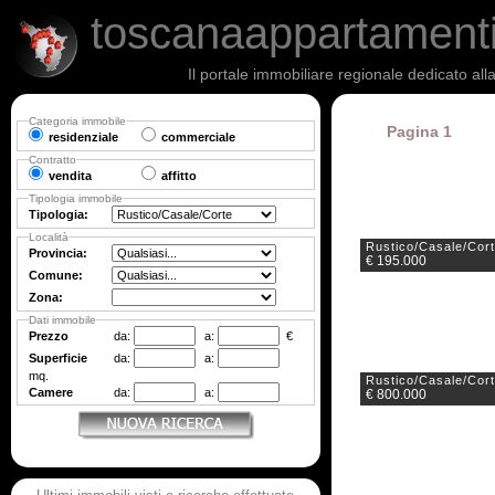
toscanaappartament
Il portale immobiliare regionale dedicato al
Categoria immobile
Pagina 1
residenziale
commerciale
Contratto
vendita
affitto
Tipologia immobile
Tipologia:
Località
Rustico/Casale/Cor
Provincia:
€ 195.000
Comune:
Zona:
Dati immobile
Prezzo
da:
a:
€
Superficie
da:
a:
mq.
Rustico/Casale/Cor
Camere
da:
a:
€ 800.000