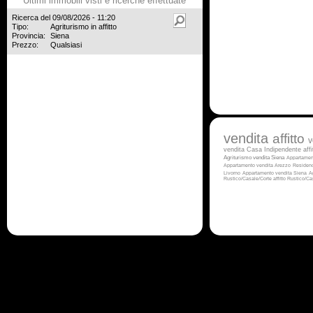
Ultimi immobili visti e ricerche effettuate
Ricerca del 09/08/2026 - 11:20
Tipo:
Agriturismo in affitto
Provincia:
Siena
Prezzo:
Qualsiasi
vendita
affitto
v
vendita
Casa Indipendente aff
Agriturismo vendita Siena
Appartamen
Appartamento vendita Arezzo
Residen
Livorno
Appartamento vendita Siena
A
Rustico/Casale/Corte affitto
Rustico/Ca