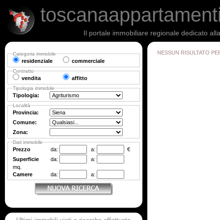
toscanaappartament
Il portale immobiliare regionale dedicato al
NESSUN RISULTATO PE
Categoria immobile
residenziale
commerciale
Contratto
vendita
affitto
Tipologia immobile
Tipologia:
Località
Provincia:
Comune:
Zona:
Dati immobile
Prezzo
da:
a:
€
Superficie
da:
a:
mq.
Camere
da:
a: