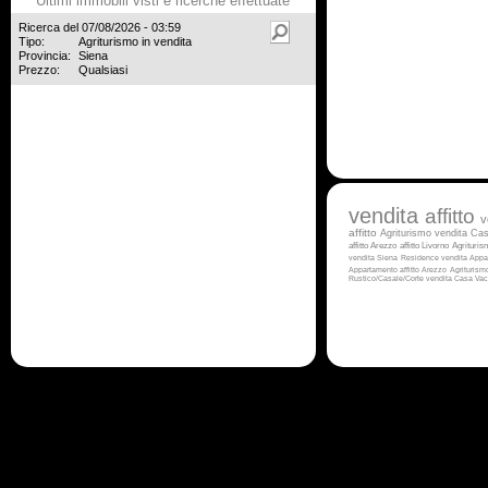
Ultimi immobili visti e ricerche effettuate
Ricerca del 07/08/2026 - 03:59
Tipo:
Agriturismo in vendita
Provincia:
Siena
Prezzo:
Qualsiasi
vendita
affitto
v
affitto
Agriturismo vendita
Cas
affitto Arezzo
affitto Livorno
Agrituris
vendita Siena
Residence vendita
Appa
Appartamento affitto Arezzo
Agriturismo
Rustico/Casale/Corte vendita
Casa Vac