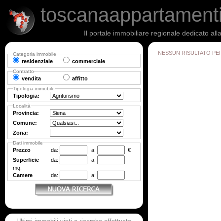
toscanaappartament
Il portale immobiliare regionale dedicato al
NESSUN RISULTATO PE
Categoria immobile
residenziale
commerciale
Contratto
vendita
affitto
Tipologia immobile
Tipologia:
Località
Provincia:
Comune:
Zona:
Dati immobile
Prezzo
da:
a:
€
Superficie
da:
a:
mq.
Camere
da:
a: