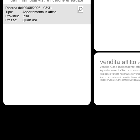
Ultimi immobili visti e ricerche effettuate
Ricerca del 09/08/2026 - 03:31
Tipo:
Appartamento in affitto
Provincia:
Pisa
Prezzo:
Qualsiasi
vendita
affitto
v
vendita
Casa Indipendente aff
Agriturismo vendita Siena
Appartamen
Residence vendita
Appartamento vendi
Arezzo
Appartamento vendita Siena
Vi
Rustico/Casale/Corte affitto
Rustico/Ca