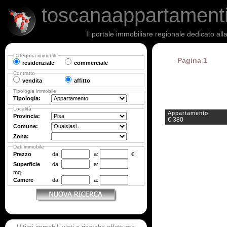
toscanaappartament
Il portale immobiliare regionale dedicato al
Categoria immobile
Pagina 1
residenziale
commerciale
Contratto
vendita
affitto
Tipologia immobile
Tipologia:
Località
Appartamento
Provincia:
€ 380
Comune:
Zona:
Dati immobile
Prezzo
da:
a:
€
Superficie
da:
a:
mq.
Camere
da:
a: