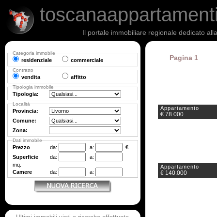
toscanaappartament
Il portale immobiliare regionale dedicato al
Categoria immobile
Pagina 1
residenziale
commerciale
Contratto
vendita
affitto
Tipologia immobile
Tipologia:
Località
Appartamento
Provincia:
€ 78.000
Comune:
Zona:
Dati immobile
Prezzo
da:
a:
€
Superficie
da:
a:
mq.
Appartamento
Camere
da:
a:
€ 140.000