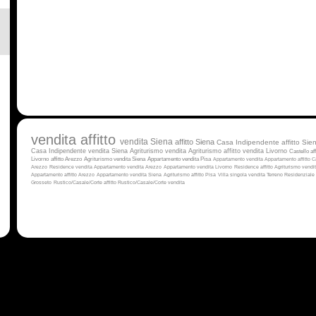
vendita
affitto
vendita Siena
affitto Siena
Casa Indipendente affitto Sie
Casa Indipendente vendita Siena
Agriturismo vendita
Agriturismo affitto
vendita Livorno
Castello aff
Livorno
affitto Arezzo
Agriturismo vendita Siena
Appartamento vendita Pisa
Appartamento vendita
Appartamento affitto
C
Arezzo
Residence vendita
Appartamento vendita Arezzo
Appartamento vendita Livorno
Residence affitto
Agriturismo vendi
Appartamento affitto Arezzo
Appartamento vendita Siena
Agriturismo affitto Pisa
Villa singola vendita
Terreno Residenziale 
Grosseto
Rustico/Casale/Corte affitto
Rustico/Casale/Corte vendita