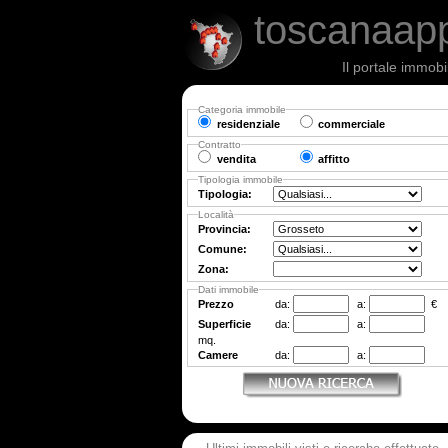
toscanaap
Il portale immobi
Categoria immobile
residenziale
commerciale
Contratto
vendita
affitto
Tipologia immobile
Tipologia:
Località
Provincia:
Comune:
Zona:
Dati immobile
Prezzo
da:
a:
€
Superficie
da:
a:
mq.
Camere
da:
a: