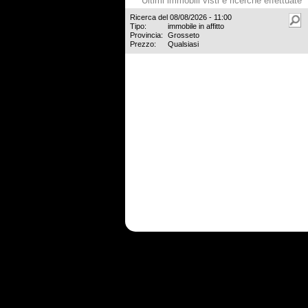
Ultimi immobili visti e ricerche effettuate
Ricerca del 08/08/2026 - 11:00
Tipo:
immobile in affitto
Provincia:
Grosseto
Prezzo:
Qualsiasi