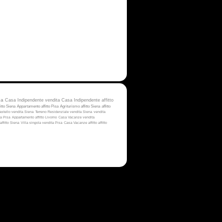
na
Casa Indipendente vendita
Casa Indipendente affitto
itto Siena
Appartamento affitto Pisa
Agriturismo affitto Siena
affitto
astello vendita Siena
Terreno Residenziale vendita Siena
vendita
ta Pisa
Appartamento affitto Livorno
Casa Vacanze vendita
affitto Siena
Villa singola vendita Pisa
Casa Vacanze affitto
affitto