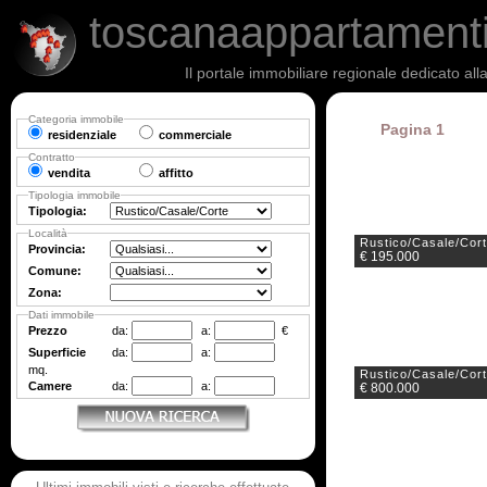
toscanaappartament
Il portale immobiliare regionale dedicato al
Categoria immobile
Pagina 1
residenziale
commerciale
Contratto
vendita
affitto
Tipologia immobile
Tipologia:
Località
Rustico/Casale/Cor
Provincia:
€ 195.000
Comune:
Zona:
Dati immobile
Prezzo
da:
a:
€
Superficie
da:
a:
mq.
Rustico/Casale/Cor
Camere
da:
a:
€ 800.000