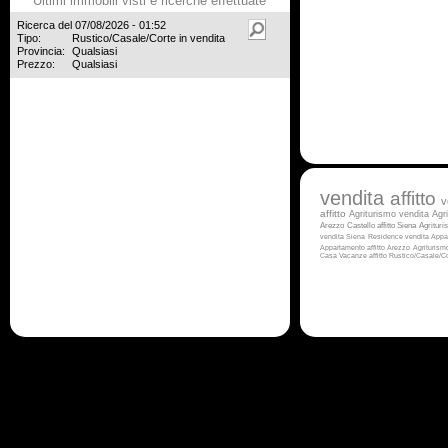
Ultimi immobili visti e ricerche effettuate
Ricerca del 07/08/2026 - 01:52
Tipo:
Rustico/Casale/Corte in vendita
Provincia:
Qualsiasi
Prezzo:
Qualsiasi
vendita
affitto
v
affitto
Agriturismo vendita
Agr
Arezzo
Castello affitto Siena
Agrituri
vendita Siena
Residence vendita
Appa
Appartamento affitto Arezzo
Agriturismo
Casa Vacanze affitto
Rustico/Casale/Co