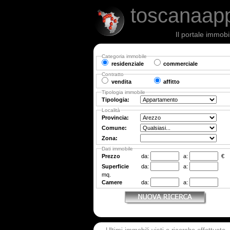
toscanaap
Il portale immobi
Categoria immobile
residenziale
commerciale
Contratto
vendita
affitto
Tipologia immobile
Tipologia:
Località
Provincia:
Comune:
Zona:
Dati immobile
Prezzo
da:
a:
€
Superficie
da:
a:
mq.
Camere
da:
a: