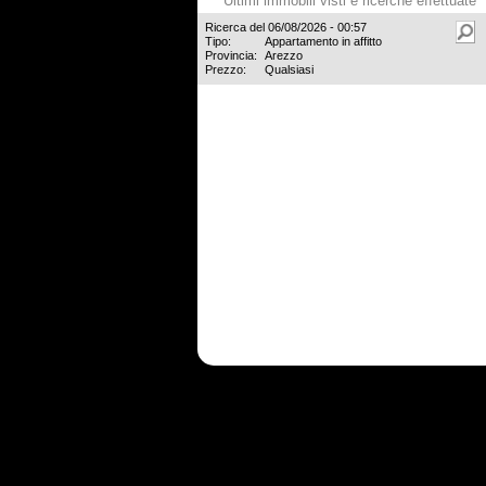
Ultimi immobili visti e ricerche effettuate
Ricerca del 06/08/2026 - 00:57
Tipo:
Appartamento in affitto
Provincia:
Arezzo
Prezzo:
Qualsiasi