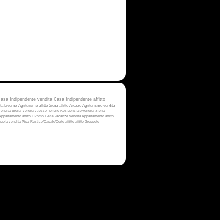
asa Indipendente vendita
Casa Indipendente affitto
ta Livorno
Agriturismo affitto Siena
affitto Arezzo
Agriturismo vendita
vendita Siena
vendita Arezzo
Terreno Residenziale vendita Siena
Appartamento affitto Livorno
Casa Vacanze vendita
Appartamento affitto
ingola vendita Pisa
Rustico/Casale/Corte affitto
affitto Grosseto