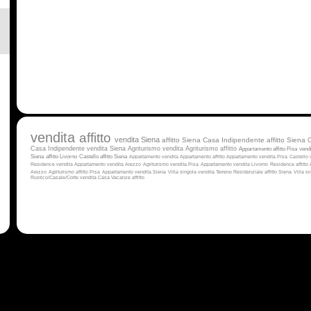
vendita
affitto
vendita Siena
affitto Siena
Casa Indipendente affitto Siena
C
Casa Indipendente vendita Siena
Agriturismo vendita
Agriturismo affitto
Appartamento affitto Pisa
vendi
Siena
affitto Livorno
Castello affitto Siena
Appartamento vendita
Appartamento affitto
Appartamento vendita Pisa
Castello 
Residence vendita
Appartamento vendita Arezzo
Agriturismo vendita Pisa
Appartamento vendita Livorno
Residence affitto
Arezzo
Agriturismo affitto Pisa
Appartamento vendita Siena
Villa singola vendita
Terreno Residenziale affitto Siena
Villa s
Rustico/Casale/Corte vendita
Casa Vacanze affitto