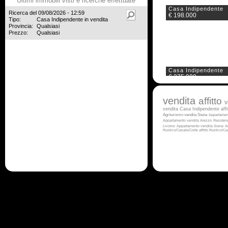
Ultimi immobili visti e ricerche effettuate
Casa Indipendente
Ricerca del 09/08/2026 - 12:59
€ 198.000
Tipo:
Casa Indipendente in vendita
Provincia:
Qualsiasi
Prezzo:
Qualsiasi
Casa Indipendente
€ 275.000
vendita
affitto
v
vendita
Casa Indipendente aff
Agriturismo vendita Siena
Appartamen
Appartamento vendita Arezzo
Residen
Livorno
Appartamento vendita Siena
A
Rustico/Casale/Corte affitto
Rustico/Ca
Casa Indipendente
€ 349.000
Casa Indipendente
€ 380.000