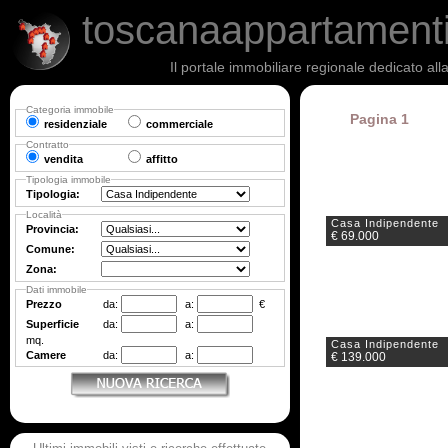
toscanaappartament
Il portale immobiliare regionale dedicato al
Categoria immobile
Pagina 1
residenziale
commerciale
Contratto
vendita
affitto
Tipologia immobile
Tipologia:
Località
Casa Indipendente
Provincia:
€ 69.000
Comune:
Zona:
Dati immobile
Prezzo
da:
a:
€
Superficie
da:
a:
mq.
Casa Indipendente
Camere
da:
a:
€ 139.000