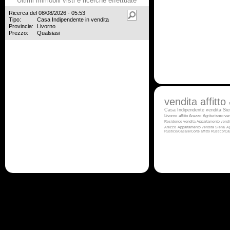
Ultimi immobili visti e ricerche effettuate
Ricerca del 08/08/2026 - 05:53
Tipo:
Casa Indipendente in vendita
Provincia:
Livorno
Prezzo:
Qualsiasi
vendita
affitto
Casa Indipendente vendita Si
Livorno
affitto Arezzo
Agriturismo ven
Residence vendita
Appartamento vendi
Arezzo
Appartamento vendita Siena
Ag
Rustico/Casale/Corte affitto
Rustico/Ca