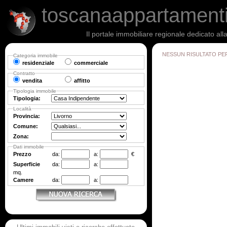
toscanaappartament
Il portale immobiliare regionale dedicato al
NESSUN RISULTATO PE
Categoria immobile
residenziale
commerciale
Contratto
vendita
affitto
Tipologia immobile
Tipologia:
Località
Provincia:
Comune:
Zona:
Dati immobile
Prezzo
da:
a:
€
Superficie
da:
a:
mq.
Camere
da:
a: